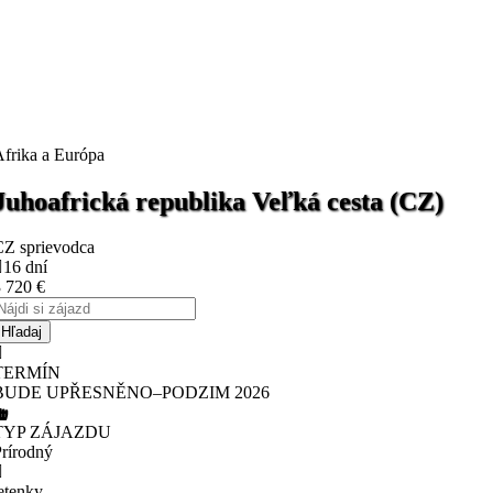
frika a Európa
Juhoafrická republika Veľká cesta (CZ)
CZ sprievodca
16 dní
3 720
€
TERMÍN
BUDE UPŘESNĚNO–PODZIM 2026
TYP ZÁJAZDU
rírodný
etenky