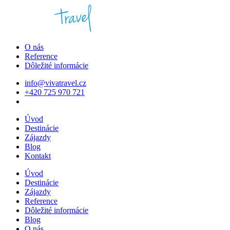
O nás
Reference
Dôležité informácie
info@vivatravel.cz
+420 725 970 721
Úvod
Destinácie
Zájazdy
Blog
Kontakt
Úvod
Destinácie
Zájazdy
Reference
Dôležité informácie
Blog
O nás