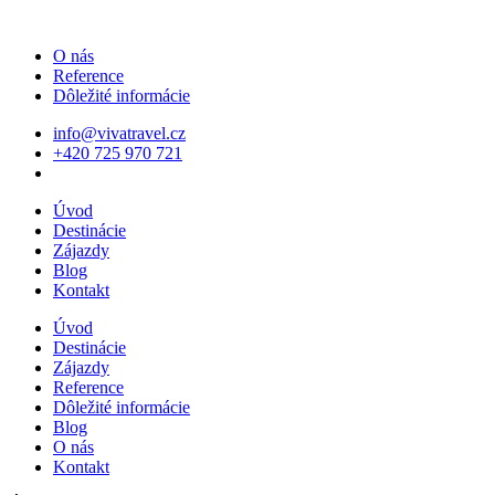
O nás
Reference
Dôležité informácie
info@vivatravel.cz
+420 725 970 721
Úvod
Destinácie
Zájazdy
Blog
Kontakt
Úvod
Destinácie
Zájazdy
Reference
Dôležité informácie
Blog
O nás
Kontakt