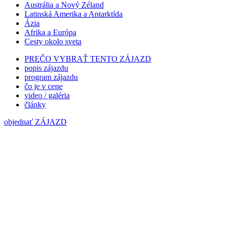
Austrália a Nový Zéland
Latinská Amerika a Antarktída
Ázia
Afrika a Európa
Cesty okolo sveta
PREČO VYBRAŤ TENTO ZÁJAZD
popis zájazdu
program zájazdu
čo je v cene
video / galéria
články
objednať ZÁJAZD