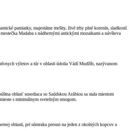
ické pamiatky, majestátne mešity, živé trhy plné korenín, sladkostí
 mestečka Madaba s nádhernými antickými mozaikami a návšteva
ívnych výletov a túr v oblasti údolia Vádí Mudžíb, nazývanom
úštna oblasť susediaca so Saúdskou Arábiou sa stala miestom
v mieste s minimálnym svetelným smogom.
nej oblasti, pri súmraku presun na jeden z okolných kopcov a