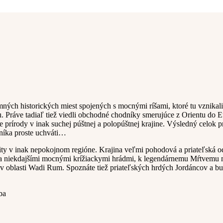
ných historických miest spojených s mocnými ríšami, ktoré tu vznikali 
 Práve tadiaľ tiež viedli obchodné chodníky smerujúce z Orientu do E
e prírody v inak suchej púštnej a polopúštnej krajine. Výsledný celok 
níka proste uchváti…
lity v inak nepokojnom regióne. Krajina veľmi pohodová a priateľská 
ami a niekdajšími mocnými krížiackymi hrádmi, k legendárnemu Mŕtvemu
ští v oblasti Wadi Rum. Spoznáte tiež priateľských hrdých Jordáncov a
ba