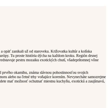
a opäť zanikali už od staroveku. Križovatka kultúr a kolíska
urópy. Tu proste história dýcha na každom kroku. Región drsnej
predstavuje pestru mozaiku exotických chutí, všadeprítomnej vône
od prvého okamihu, známa slávnou pohostinnosťou svojich
 moru alebo na četné trhy voňajúce korením. Nevynecháte samozrejme
 budete mať možnosť ochutnať miestnu kuchyňu, exotickú a zaujímavú,