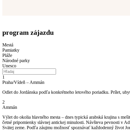
program zájazdu
Mestá
Pamiatky
Pláže
Národné parky
Unesco
1
Praha/Vídeň – Ammán
Odlet do Jordánska podľa konkrétneho letového poriadku. Prílet, uby
2
Ammán
Výlet do okolia hlavného mesta – dnes typická arabská krajina s me
četné pripomienky slávnej antickej minulosti. Návšteva pevnosti v Ad
Svätej zeme. Podľa záujmu možnosť spoznávať každodenný život Jordá