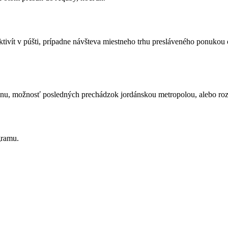
tivít v púšti, prípadne návšteva miestneho trhu presláveného ponuko
, možnosť posledných prechádzok jordánskou metropolou, alebo rozlú
gramu.