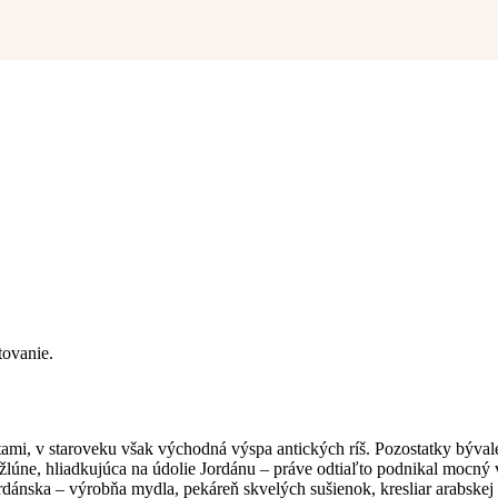
tovanie.
šitami, v staroveku však východná výspa antických ríš. Pozostatky b
žlúne, hliadkujúca na údolie Jordánu – práve odtiaľto podnikal mocný 
nska – výrobňa mydla, pekáreň skvelých sušienok, kresliar arabskej k