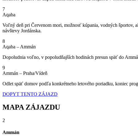
7
Aqaba
Voľný deň pri Červenom mori, možnosť kúpania, vodných športov, ak
návštevy Jordánska.
8
Aqaba – Ammán
Dopoludnia voľno, v popoludňajších hodinách presun späť do Ammánu
9
Ammán – Praha/Vídeň
Odlet späť domov podľa konkrétneho letového poriadku, koniec pro
DOPYT TENTO ZÁJAZD
MAPA ZÁJAZDU
2
Ammán