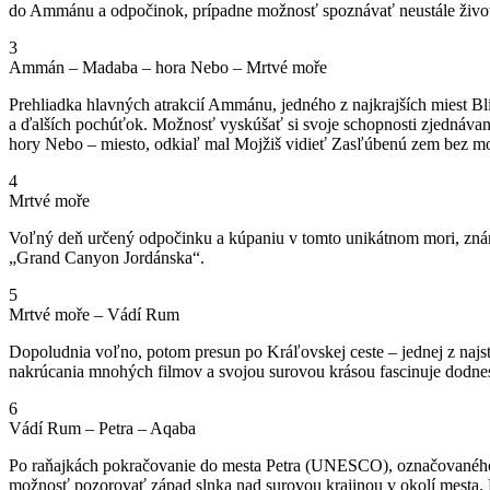
do Ammánu a odpočinok, prípadne možnosť spoznávať neustále život
3
Ammán – Madaba – hora Nebo – Mrtvé moře
Prehliadka hlavných atrakcií Ammánu, jedného z najkrajších miest Bl
a ďalších pochúťok. Možnosť vyskúšať si svoje schopnosti zjedná
hory Nebo – miesto, odkiaľ mal Mojžiš vidieť Zasľúbenú zem bez mo
4
Mrtvé moře
Voľný deň určený odpočinku a kúpaniu v tomto unikátnom mori, znám
„Grand Canyon Jordánska“.
5
Mrtvé moře – Vádí Rum
Dopoludnia voľno, potom presun po Kráľovskej ceste – jednej z najs
nakrúcania mnohých filmov a svojou surovou krásou fascinuje dod
6
Vádí Rum – Petra – Aqaba
Po raňajkách pokračovanie do mesta Petra (UNESCO), označovaného a
možnosť pozorovať západ slnka nad surovou krajinou v okolí mesta.