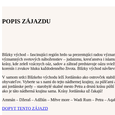
POPIS ZÁJAZDU
Blízky východ – fascinujúci región hrdo sa prezentujúci radou význam
významných svetových náboženstiev – judaizmu, kresťanstva i islamu.
krásy, kde zeleň vzácnych oáz, sadov a záhrad predstavuje oázu sviež
korenín i zvukov hluku každodenného života. Blízky východ návštev
V samom srdci Blízkeho východu leží Jordánsko ako ostrovček stabi
obyvateľov. Vyberte sa s nami do tejto nádhernej krajiny, za púšť
ani jordánske perly – starobylé skalné mesto Petra a drsnú krásu pú
ako je táto nádherná krajina sama. Krásy Jordánska už čakajú!
Ammán – Džeraš – Adžlún – Mŕtve more – Wadi Rum – Petra – Aqa
DOPYT TENTO ZÁJAZD