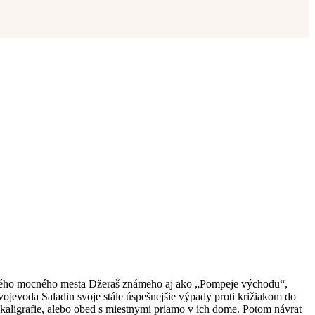
ývalého mocného mesta Džeraš známeho aj ako „Pompeje východu“,
vojevoda Saladin svoje stále úspešnejšie výpady proti križiakom do
aligrafie, alebo obed s miestnymi priamo v ich dome. Potom návrat