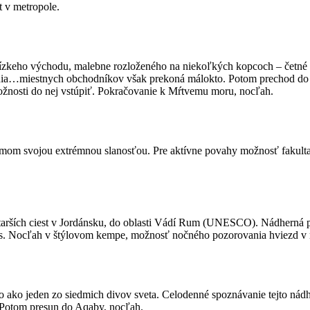
 v metropole.
ízkeho východu, malebne rozloženého na niekoľkých kopcoch – četné ant
vania…miestnych obchodníkov však prekoná málokto. Potom prechod do
žnosti do nej vstúpiť. Pokračovanie k Mŕtvemu moru, nocľah.
om svojou extrémnou slanosťou. Pre aktívne povahy možnosť fakultat
tarších ciest v Jordánsku, do oblasti Vádí Rum (UNESCO). Nádherná p
nes. Nocľah v štýlovom kempe, možnosť nočného pozorovania hviezd 
ko jeden zo siedmich divov sveta. Celodenné spoznávanie tejto nádher
 Potom presun do Aqaby, nocľah.