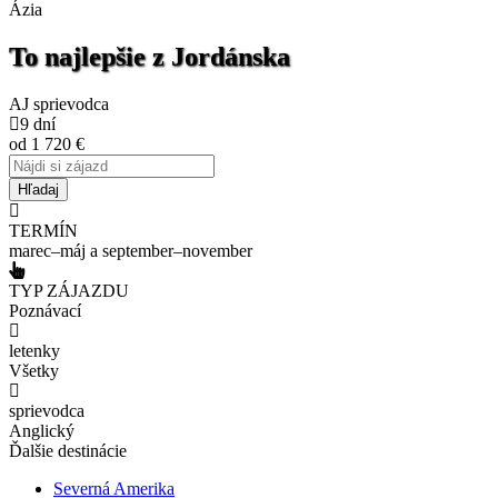
Ázia
To najlepšie z Jordánska
AJ sprievodca
9 dní
od
1 720
€
TERMÍN
marec–máj a september–november
TYP ZÁJAZDU
Poznávací
letenky
Všetky
sprievodca
Anglický
Ďalšie destinácie
Severná Amerika