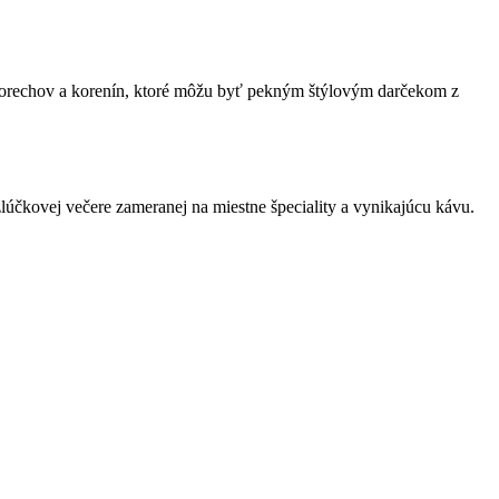
u orechov a korenín, ktoré môžu byť pekným štýlovým darčekom z
čkovej večere zameranej na miestne špeciality a vynikajúcu kávu.