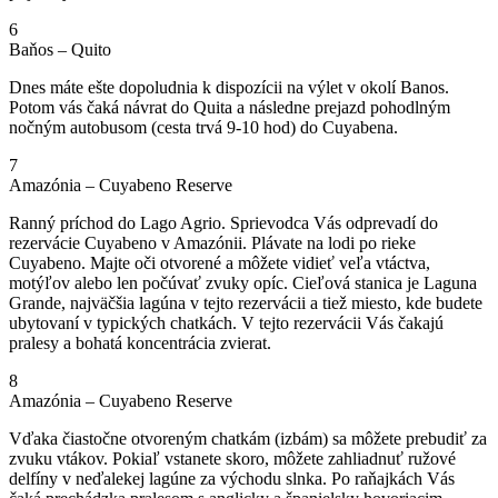
6
Baňos – Quito
Dnes máte ešte dopoludnia k dispozícii na výlet v okolí Banos.
Potom vás čaká návrat do Quita a následne prejazd pohodlným
nočným autobusom (cesta trvá 9-10 hod) do Cuyabena.
7
Amazónia – Cuyabeno Reserve
Ranný príchod do Lago Agrio. Sprievodca Vás odprevadí do
rezervácie Cuyabeno v Amazónii. Plávate na lodi po rieke
Cuyabeno. Majte oči otvorené a môžete vidieť veľa vtáctva,
motýľov alebo len počúvať zvuky opíc. Cieľová stanica je Laguna
Grande, najväčšia lagúna v tejto rezervácii a tiež miesto, kde budete
ubytovaní v typických chatkách. V tejto rezervácii Vás čakajú
pralesy a bohatá koncentrácia zvierat.
8
Amazónia – Cuyabeno Reserve
Vďaka čiastočne otvoreným chatkám (izbám) sa môžete prebudiť za
zvuku vtákov. Pokiaľ vstanete skoro, môžete zahliadnuť ružové
delfíny v neďalekej lagúne za východu slnka. Po raňajkách Vás