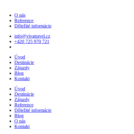
O nás
Reference
Dôležité informácie
info@vivatravel.cz
+420 725 970 721
Úvod
Destinácie
Zájazdy
Blog
Kontakt
Úvod
Destinácie
Zájazdy
Reference
Dôležité informácie
Blog
O nás
Kontakt