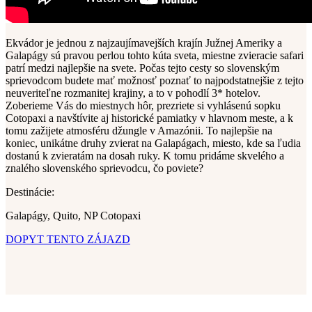
Ekvádor je jednou z najzaujímavejších krajín Južnej Ameriky a
Galapágy sú pravou perlou tohto kúta sveta, miestne zvieracie safari
patrí medzi najlepšie na svete. Počas tejto cesty so slovenským
sprievodcom budete mať možnosť poznať to najpodstatnejšie z tejto
neuveriteľne rozmanitej krajiny, a to v pohodlí 3* hotelov.
Zoberieme Vás do miestnych hôr, prezriete si vyhlásenú sopku
Cotopaxi a navštívite aj historické pamiatky v hlavnom meste, a k
tomu zažijete atmosféru džungle v Amazónii. To najlepšie na
koniec, unikátne druhy zvierat na Galapágach, miesto, kde sa ľudia
dostanú k zvieratám na dosah ruky. K tomu pridáme skvelého a
znalého slovenského sprievodcu, čo poviete?
Destinácie:
Galapágy, Quito, NP Cotopaxi
DOPYT TENTO ZÁJAZD