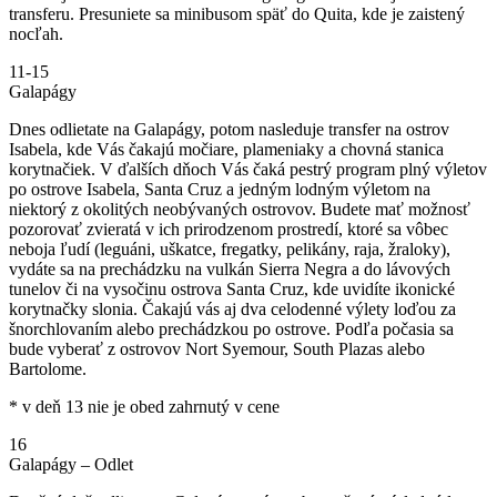
transferu. Presuniete sa minibusom späť do Quita, kde je zaistený
nocľah.
11-15
Galapágy
Dnes odlietate na Galapágy, potom nasleduje transfer na ostrov
Isabela, kde Vás čakajú močiare, plameniaky a chovná stanica
korytnačiek. V ďalších dňoch Vás čaká pestrý program plný výletov
po ostrove Isabela, Santa Cruz a jedným lodným výletom na
niektorý z okolitých neobývaných ostrovov. Budete mať možnosť
pozorovať zvieratá v ich prirodzenom prostredí, ktoré sa vôbec
neboja ľudí (leguáni, uškatce, fregatky, pelikány, raja, žraloky),
vydáte sa na prechádzku na vulkán Sierra Negra a do lávových
tunelov či na vysočinu ostrova Santa Cruz, kde uvidíte ikonické
korytnačky slonia. Čakajú vás aj dva celodenné výlety loďou za
šnorchlovaním alebo prechádzkou po ostrove. Podľa počasia sa
bude vyberať z ostrovov Nort Syemour, South Plazas alebo
Bartolome.
* v deň 13 nie je obed zahrnutý v cene
16
Galapágy – Odlet