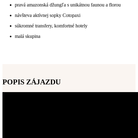
pravá amazonská džung
ľ
a s unikátnou faunou a florou
návšteva aktívnej sopky Cotopaxi
súkromné transfery, komfortné hotely
malá skupina
POPIS ZÁJAZDU