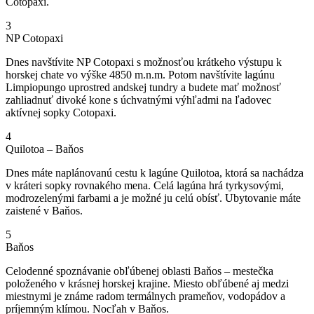
Cotopaxi.
3
NP Cotopaxi
Dnes navštívite NP Cotopaxi s možnosťou krátkeho výstupu k
horskej chate vo výške 4850 m.n.m. Potom navštívite lagúnu
Limpiopungo uprostred andskej tundry a budete mať možnosť
zahliadnuť divoké kone s úchvatnými výhľadmi na ľadovec
aktívnej sopky Cotopaxi.
4
Quilotoa – Baňos
Dnes máte naplánovanú cestu k lagúne Quilotoa, ktorá sa nachádza
v kráteri sopky rovnakého mena. Celá lagúna hrá tyrkysovými,
modrozelenými farbami a je možné ju celú obísť. Ubytovanie máte
zaistené v Baňos.
5
Baňos
Celodenné spoznávanie obľúbenej oblasti Baňos – mestečka
položeného v krásnej horskej krajine. Miesto obľúbené aj medzi
miestnymi je známe radom termálnych prameňov, vodopádov a
príjemným klímou. Nocľah v Baňos.