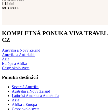
12 dní
od
3 480
€
KOMPLETNÁ PONUKA VIVA TRAVEL
CZ
Australia
a Nový Zéland
Amerika
a Antarktída
Ázia
Európa
a Afrika
Cesty okolo
sveta
Ponuka destinácií
Severná Amerika
Austrália a Nový Zéland
Latinská Amerika a Antarktída
Ázia
Afrika a Európa
Cesty okolo sveta