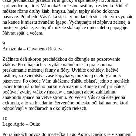
čaká prechádzka pralesom s anglicky a španielsky hovoriacim
sprievodcom, ktorý Vám ukáže miestne rastliny a zvieratá. Vidieť
môžete rôzne druhy žiab, hmyzu, hady, tapíry alebo dokonca
pásovce. Po obede Vás čaká siesta v hojdacích sieťach kým vyrazíte
na kanoe k miestu zvaného Igapo. Vychutnajte si záplavu zelenej a
hustej vegetácie, zachytiť môžete skákajúce opice alebo papagáje.
Návrat späť a večera.
9
Amazónia – Cuyabeno Reserve
Začínate deň skorou prechádzkou do džungle na pozorovanie
vtákov. Po raňajkách sa vydáte na iné miesto pralesom na
preskúmanie miestnej fauny a flóry. Uvidíte orchidey, liečivé
rastliny, zo zvieratstva zase kapybary, možno aj oceloty a nory
pásovcov. Po obede Vám ukážeme ďalšiu oblasť, jedno z menších
jazier tohto národného parku v Amazónii. Budete mať príležitosť
počúvať zvuky vtákov (macaw a cacique) alebo zahliadnuť
anakondu spiace na vetve stromu. Po večeri Vás čaká ešte jedna
exkurzia, a to za hľadaním červeného odlesku očí kajmanov, ktorí
odpočívajú v močiaroch a okolitých riekach.
10
Lago Agrio – Quito
Po raňajkách odvoz do mestečka Lago Agrio. Dnešok je v znamení