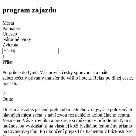
program zájazdu
Mestá
Pamiatky
Unesco
Národné parky
Zvieratá
1
Přílet
Po prílete do Quita Vás privíta český sprievodca a máte
zabezpečený privátny transfer do vášho hotela. Relax po dlhej ceste,
nocľah.
2
Quito
Dnes máte zabezpečenú prehliadku jedného z najvyššie položených
hlavných miest sveta, s návštevou rozsiahleho koloniálneho centra.
Vezmeme Vás k rovníku a prezriete si múzeum v prírode Inti Ňan s
možnosťou vyskúšať si na vlastnej koži fyzikálne fenomény priamo
na rovníkovej línii. Po ukončení prejazd na haciendu v blízkosti NP