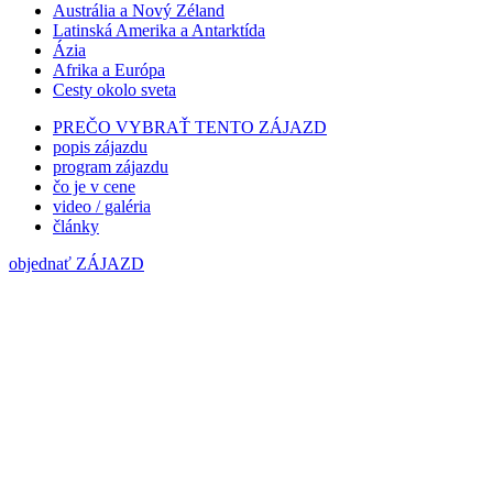
Austrália a Nový Zéland
Latinská Amerika a Antarktída
Ázia
Afrika a Európa
Cesty okolo sveta
PREČO VYBRAŤ TENTO ZÁJAZD
popis zájazdu
program zájazdu
čo je v cene
video / galéria
články
objednať ZÁJAZD