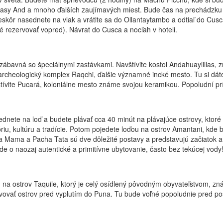
sy And a mnoho ďalších zaujímavých miest. Bude čas na prechádzku v
Neskôr nasednete na vlak a vrátite sa do Ollantaytambo a odtiaľ do Cu
é rezervovať vopred). Návrat do Cusca a nocľah v hoteli.
a zábavná so špeciálnymi zastávkami. Navštívite kostol Andahuaylillas,
e archeologický komplex Raqchi, ďalšie významné incké mesto. Tu si dá
tívite Pucará, koloniálne mesto známe svojou keramikou. Popoludní prí
te na loď a budete plávať cca 40 minút na plávajúce ostrovy, ktoré sa 
tóriu, kultúru a tradície. Potom pojedete loďou na ostrov Amantani, kd
 Mama a Pacha Tata sú dve dôležité postavy a predstavujú začiatok an
de o naozaj autentické a primitívne ubytovanie, často bez tekúcej vody!
u na ostrov Taquile, ktorý je celý osídlený pôvodným obyvateľstvom, z
ovať ostrov pred vyplutím do Puna. Tu bude voľné popoludnie pred po