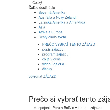
Český
Ďalšie destinácie
Severná Amerika
Austrália a Nový Zéland
Latinská Amerika a Antarktída
Ázia
Afrika a Európa
Cesty okolo sveta
PREČO VYBRAŤ TENTO ZÁJAZD
popis zájazdu
program zájazdu
čo je v cene
video / galéria
články
objednať ZÁJAZD
Prečo si vybrať tento záj
spojenie Peru a Bolívie v jednom zájazde