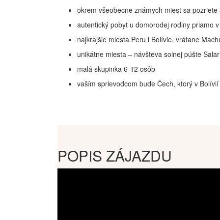
okrem všeobecne známych miest sa pozriete aj n
autentický pobyt u domorodej rodiny priamo v 
najkrajšie miesta Peru i Bolívie, vrátane Mac
unikátne miesta – návšteva solnej púšte Sala
malá skupinka 6-12 osôb
vaším sprievodcom bude Čech, ktorý v Bolívií
POPIS ZÁJAZDU