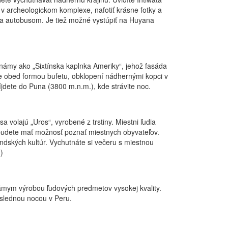
 archeologickom komplexe, nafotiť krásne fotky a
sca autobusom. Je tiež možné vystúpiť na Huyana
 známy ako „Sixtínska kaplnka Ameriky“, jehož fasáda
te obed formou bufetu, obklopení nádhernými kopci v
jdete do Puna (3800 m.n.m.), kde strávite noc.
volajú „Uros“, vyrobené z trstiny. Miestni ľudia
e budete mať možnosť poznať miestnych obyvateľov.
dských kultúr. Vychutnáte si večeru s miestnou
)
námym výrobou ľudových predmetov vysokej kvality.
slednou nocou v Peru.