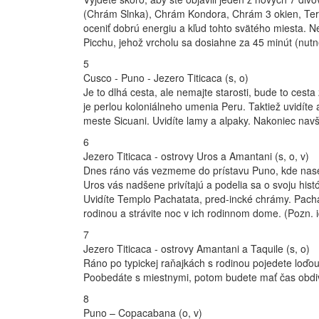
(Chrám Slnka), Chrám Kondora, Chrám 3 okien, Tera
oceniť dobrú energiu a kľud tohto svätého miesta. 
Picchu, jehož vrcholu sa dosiahne za 45 minút (nutn
5
Cusco - Puno - Jezero Titicaca (s, o)
Je to dlhá cesta, ale nemajte starosti, bude to cest
je perlou koloniálneho umenia Peru. Taktiež uvidít
meste Sicuani. Uvidíte lamy a alpaky. Nakoniec navš
6
Jezero Titicaca - ostrovy Uros a Amantani (s, o, v)
Dnes ráno vás vezmeme do prístavu Puno, kde nasedne
Uros vás nadšene privítajú a podelia sa o svoju his
Uvidíte Templo Pachatata, pred-incké chrámy. Pacha
rodinou a strávite noc v ich rodinnom dome. (Pozn. i
7
Jezero Titicaca - ostrovy Amantani a Taquile (s, o)
Ráno po typickej raňajkách s rodinou pojedete loďo
Poobedáte s miestnymi, potom budete mať čas obdiv
8
Puno – Copacabana (o, v)