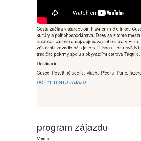
Cesta začína v starobylom hlavnom sídle Inkov Cuscu,
kultúry a poľnohospodárstva. Dnes sa z tohto mest
najdôležitejšieho a najzaujímavejšieho sídla v Peru
vás cesta zavedie až k jazeru Titicaca, kde navštív
tradičné pokrmy spolu s obyvateľmi ostrova Taquile.
Destinácie:
Cusco, Posvätné údolie, Machu Picchu, Puno, jazero
DOPYT TENTO ZÁJAZD
program zájazdu
Mestá