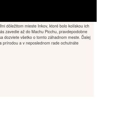
mi dôležitom mieste Inkov, ktoré bolo kolískou ich
 vás zavedie až do Machu Picchu, pravdepodobne
i sa dozviete všetko o tomto záhadnom meste. Ďalej
i s prírodou a v neposlednom rade ochutnáte