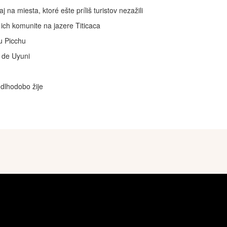
a miesta, ktoré ešte príliš turistov nezažili
ich komunite na jazere Titicaca
hu Picchu
r de Uyuni
 dlhodobo žije