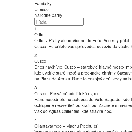
Pamiatky
Unesco
Národné parky
1
Odlet
Odlet z Prahy alebo Viedne do Peru. Večerný prílet 
Cusca. Po prílete vás sprievodca odvezie do vášho h
2
Cusco
Dnes navštívite Cuzco – starobylé hlavné mesto impé
kde uvidíte staré incké a pred-incké chrámy Sacs
na Plaza de Armas. Bude to pokojný deň, kedy sa bu
3
Cusco - Posvátné údolí Inků (s, o)
Ráno nasednete na autobus do Valle Sagrado, kde In
obklopené neuveriteľnou krajinou. Začnete s návšte
vlak do Aguas Calientes, kde strávite noc.
4
Ollantaytambo – Machu Picchu (s)
Vyjdete skoro, aby ste objavili jeden z nových 7 di