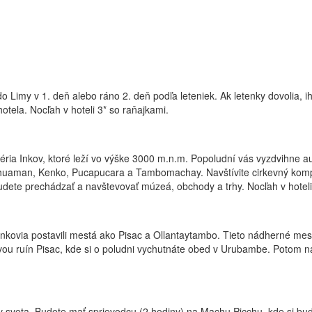
do Limy v 1. deň alebo ráno 2. deň podľa leteniek. Ak letenky dovolia,
otela. Nocľah v hoteli 3* so raňajkami.
ria Inkov, ktoré leží vo výške 3000 m.n.m. Popoludní vás vyzdvihne aut
ayhuaman, Kenko, Pucapucara a Tambomachay. Navštívite cirkevný kom
dete prechádzať a navštevovať múzeá, obchody a trhy. Nocľah v hoteli
kovia postavili mestá ako Pisac a Ollantaytambo. Tieto nádherné mest
vou ruín Pisac, kde si o poludni vychutnáte obed v Urubambe. Potom na
vov sveta. Budete mať sprievodcu (2 hodiny) na Machu Picchu, kde si bud