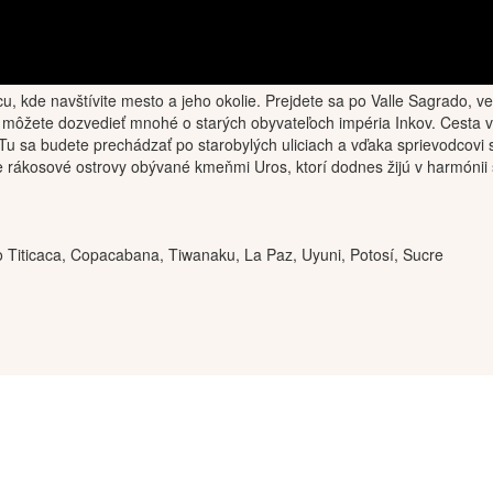
 kde navštívite mesto a jeho okolie. Prejdete sa po Valle Sagrado, veľ
a môžete dozvedieť mnohé o starých obyvateľoch impéria Inkov. Cesta
. Tu sa budete prechádzať po starobylých uliciach a vďaka sprievodcov
ite rákosové ostrovy obývané kmeňmi Uros, ktorí dodnes žijú v harmóni
 Titicaca, Copacabana, Tiwanaku, La Paz, Uyuni, Potosí, Sucre