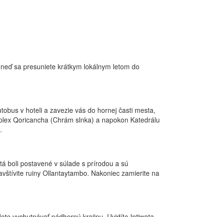
 ihneď sa presuniete krátkym lokálnym letom do
obus v hoteli a zavezie vás do hornej časti mesta,
plex Qoricancha (Chrám slnka) a napokon Katedrálu
.
á boli postavené v súlade s prírodou a sú
vštívite ruiny Ollantaytambo. Nakoniec zamierite na
ete vychutnávať nádhernú krajinu. Uvidíte Intiwata